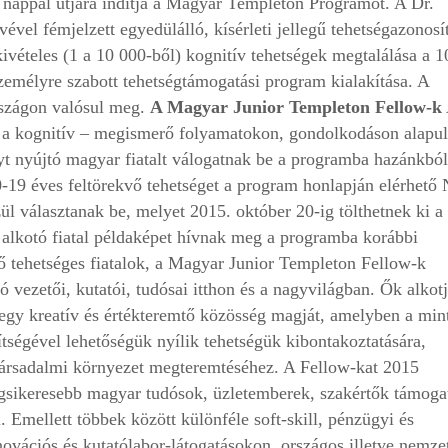
ai nappal útjára indítja a Magyar Templeton Programot. A Dr.
ével fémjelzett egyedülálló, kísérleti jellegű tehetségazonosí
vételes (1 a 10 000-ből) kognitív tehetségek megtalálása a 1
zemélyre szabott tehetségtámogatási program kialakítása. A
szágon valósul meg.
A Magyar Junior Templeton Fellow-k
n a kognitív – megismerő folyamatokon, gondolkodáson alapu
yt nyújtó magyar fiatalt válogatnak be a programba hazánkból
0-19 éves feltörekvő tehetséget a program honlapján elérhető
ül választanak be, melyet 2015. október 20-ig tölthetnek ki a
 alkotó fiatal példaképet hívnak meg a programba korábbi
 tehetséges fiatalok, a Magyar Junior Templeton Fellow-k
 vezetői, kutatói, tudósai itthon és a nagyvilágban. Ők alkot
gy kreatív és értékteremtő közösség magját, amelyben a min
tségével lehetőségük nyílik tehetségük kibontakoztatására,
 társadalmi környezet megteremtéséhez. A Fellow-kat 2015
egsikeresebb magyar tudósok, üzletemberek, szakértők támoga
 Emellett többek között különféle soft-skill, pénzügyi és
novációs és kutatólabor-látogatásokon, országos illetve nemze