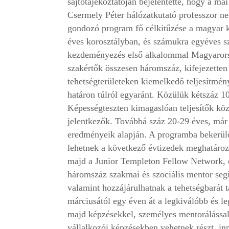
sajtótájékoztatóján bejelentette, hogy a m
Csermely Péter hálózatkutató professzor nev
gondozó program fő célkitűzése a magyar ki
éves korosztályban, és számukra egyéves s
kezdeményezés első alkalommal Magyaror
szakértők összesen háromszáz, kifejezette
tehetségterületeken kiemelkedő teljesítmén
határon túlról egyaránt. Közülük kétszáz 1
Képességteszten kimagaslóan teljesítők köz
jelentkezők. Továbbá száz 20-29 éves, már
eredményeik alapján. A programba bekerülő
lehetnek a következő évtizedek meghatározó
majd a Junior Templeton Fellow Network, e
háromszáz szakmai és szociális mentor segí
valamint hozzájárulhatnak a tehetségbarát
márciusától egy éven át a legkiválóbb és l
majd képzésekkel, személyes mentorálással.
vállalkozói képzésekben vehetnek részt, in