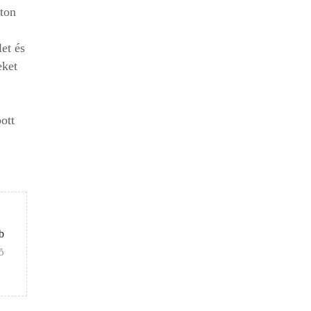
ton
et és
eket
ott
b
Ő