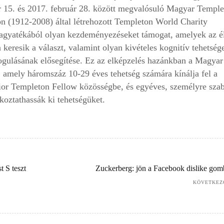
 15. és 2017. február 28. között megvalósuló Magyar Temple
n (1912-2008) által létrehozott Templeton World Charity
agyatékából olyan kezdeményezéseket támogat, amelyek az él
 keresik a választ, valamint olyan kivételes kognitív tehetség
dogulásának elősegítése. Ez az elképzelés hazánkban a Magyar
amely háromszáz 10-29 éves tehetség számára kínálja fel a
ior Templeton Fellow közösségbe, és egyéves, személyre szab
oztathassák ki tehetségüket.
t S teszt
Zuckerberg: jön a Facebook dislike gom
KÖVETKEZ