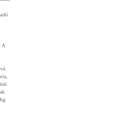
radó
e
A
óvá
ria,
nti
nak
dig