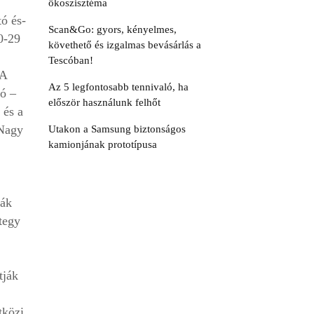
ökoszisztéma
tó és-
Scan&Go: gyors, kényelmes,
0-29
követhető és izgalmas bevásárlás a
Tescóban!
A
Az 5 legfontosabb tennivaló, ha
ló –
először használunk felhőt
 és a
 Nagy
Utakon a Samsung biztonságos
kamionjának prototípusa
ják
tegy
tják
tközi