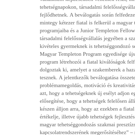
tehetségnapokon, társadalmi felelősségváll
fejlődhetnek. A beválogatás során felfedez
mintegy kétezer fiatal is felkerül a magy
programjaiba és a Junior Templeton Fellow
társadalmi felelősségvállalás jegyében a s
kivételes gyermeknek is tehetséggondozó s
Magyar Templeton Program egyedisége újsze
program létrehozói a fiatal kiválóságok fe
dolgoztak ki, amelyet a szakemberek a haza
tesznek. A jelentkezők beválogatása összet
problémamegoldás, motiváció és kreativit
azt, hogy a tehetségeknek új esélyt adjon 
elősegítése, hogy a tehetségek felelősen ál
készen álljon arra, hogy az ezekben a fiata
értékelje, illetve újabb tehetségek fejlesz
magyar tehetséggondozás szakmai presztíz
kapcsolatrendszerének megerősítéséhez” – 