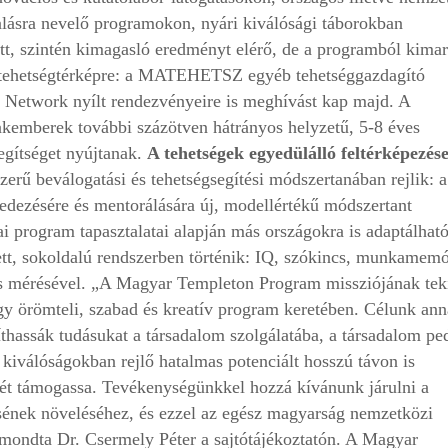
alásra nevelő programokon, nyári kiválósági táborokban
ett, szintén kimagasló eredményt elérő, de a programból kima
ar tehetségtérképre: a MATEHETSZ egyéb tehetséggazdagító
 Network nyílt rendezvényeire is meghívást kap majd. A
zakemberek további százötven hátrányos helyzetű, 5-8 éves
egítséget nyújtanak.
A tehetségek egyedülálló feltérképezés
rű beválogatási és tehetségsegítési módszertanában rejlik: a
lfedezésére és mentorálására új, modellértékű módszertant
i program tapasztalatai alapján más országokra is adaptálhat
ett, sokoldalú rendszerben történik: IQ, szókincs, munkamemó
ás mérésével. „A Magyar Templeton Program missziójának teki
egy örömteli, szabad és kreatív program keretében. Célunk an
líthassák tudásukat a társadalom szolgálatába, a társadalom pe
l kiválóságokban rejlő hatalmas potenciált hosszú távon is
tését támogassa. Tevékenységünkkel hozzá kívánunk járulni a
sének növeléséhez, és ezzel az egész magyarság nemzetközi
mondta Dr. Csermely Péter a sajtótájékoztatón. A Magyar