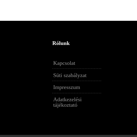
Rólunk
Kapcsolat
Süti szabályzat
Impresszum
Adatkezelési
tájékoztató