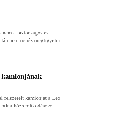
hanem a biztonságos és
talán nem nehéz megfigyelni
s kamionjának
 felszerelt kamionját a Leo
gentina közreműködésével