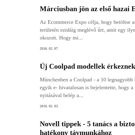
Márciusban jön az első haza
Az Ecommerce Expo célja, hogy betöltse a
területén ezidáig meglévő űrt, amit egy il
okozott. Hogy mi...
2016. 02. 07.
Új Coolpad modellek érkezne
Münchenben a Coolpad - a 10 legnagyobb k
egyik e- hivatalosan is bejelentette, hogy a
nyitásával belép a...
2016. 02. 03.
Novell tippek - 5 tanács a bizt
hatékony távmunkához