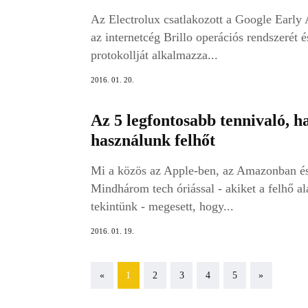
Az Electrolux csatlakozott a Google Early
az internetcég Brillo operációs rendszeré
protokollját alkalmazza...
2016. 01. 20.
Az 5 legfontosabb tennivaló, h
használunk felhőt
Mi a közös az Apple-ben, az Amazonban és
Mindhárom tech óriással - akiket a felhő a
tekintünk - megesett, hogy...
2016. 01. 19.
Previous
Next
«
1
2
3
4
5
»