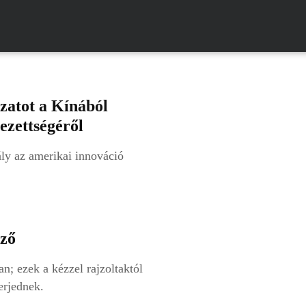
zatot a Kínából
ezettségéről
ály az amerikai innováció
ező
n; ezek a kézzel rajzoltaktól
erjednek.