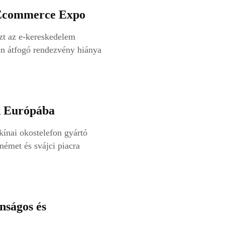
i Ecommerce Expo
zt az e-kereskedelem
yen átfogó rendezvény hiánya
k Európába
ínai okostelefon gyártó
 német és svájci piacra
onságos és