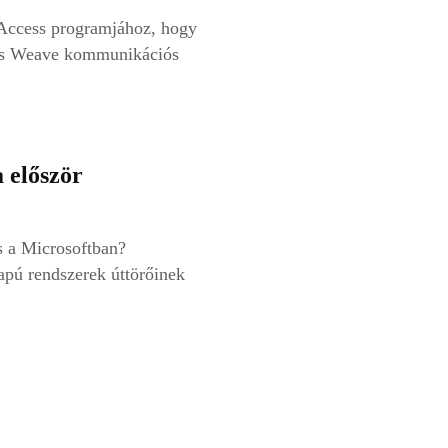
 Access programjához, hogy
t és Weave kommunikációs
a először
 a Microsoftban?
lapú rendszerek úttörőinek