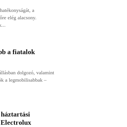
hatékonyságát, a
re elég alacsony.
...
b a fiatalok
állásban dolgozó, valamint
k a legmobilisabbak –
 háztartási
 Electrolux