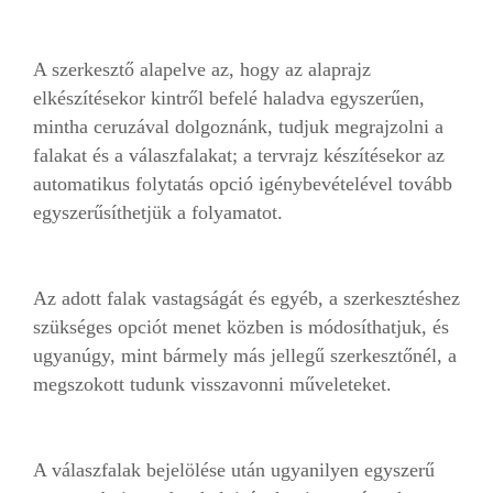
A szerkesztő alapelve az, hogy az alaprajz
elkészítésekor kintről befelé haladva egyszerűen,
mintha ceruzával dolgoznánk, tudjuk megrajzolni a
falakat és a válaszfalakat; a tervrajz készítésekor az
automatikus folytatás opció igénybevételével tovább
egyszerűsíthetjük a folyamatot.
Az adott falak vastagságát és egyéb, a szerkesztéshez
szükséges opciót menet közben is módosíthatjuk, és
ugyanúgy, mint bármely más jellegű szerkesztőnél, a
megszokott tudunk visszavonni műveleteket.
A válaszfalak bejelölése után ugyanilyen egyszerű