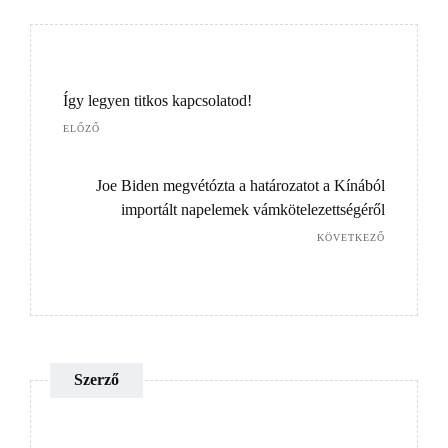
Így legyen titkos kapcsolatod!
ELŐZŐ
Joe Biden megvétózta a határozatot a Kínából
importált napelemek vámkötelezettségéről
KÖVETKEZŐ
Szerző