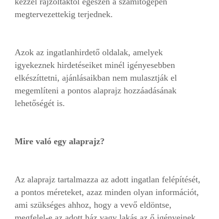
kézzel rajzoltaktól egészen a számítógépen
megtervezettekig terjednek.
Azok az ingatlanhirdető oldalak, amelyek
igyekeznek hirdetéseiket minél igényesebben
elkészíttetni, ajánlásaikban nem mulasztják el
megemlíteni a pontos alaprajz hozzáadásának
lehetőségét is.
Mire való egy alaprajz?
Az alaprajz tartalmazza az adott ingatlan felépítését,
a pontos méreteket, azaz minden olyan információt,
ami szükséges ahhoz, hogy a vevő eldöntse,
megfelel-e az adott ház vagy lakás az ő igényeinek.