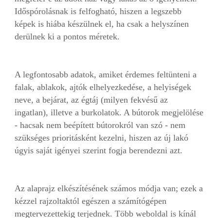
Időspórolásnak is felfogható, hiszen a legszebb
képek is hiába készülnek el, ha csak a helyszínen
derülnek ki a pontos méretek.
A legfontosabb adatok, amiket érdemes feltünteni a
falak, ablakok, ajtók elhelyezkedése, a helyiségek
neve, a bejárat, az égtáj (milyen fekvésű az
ingatlan), illetve a burkolatok. A bútorok megjelölése
- hacsak nem beépített bútorokról van szó - nem
szükséges prioritásként kezelni, hiszen az új lakó
úgyis saját igényei szerint fogja berendezni azt.
Az alaprajz elkészítésének számos módja van; ezek a
kézzel rajzoltaktól egészen a számítógépen
megtervezettekig terjednek. Több weboldal is kínál