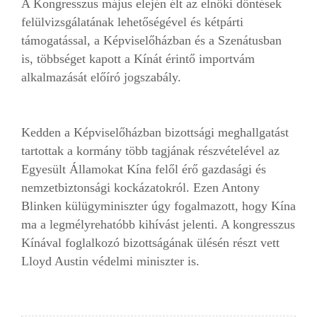
A Kongresszus május elején élt az elnöki döntések
felülvizsgálatának lehetőségével és kétpárti
támogatással, a Képviselőházban és a Szenátusban
is, többséget kapott a Kínát érintő importvám
alkalmazását előíró jogszabály.
Kedden a Képviselőházban bizottsági meghallgatást
tartottak a kormány több tagjának részvételével az
Egyesült Államokat Kína felől érő gazdasági és
nemzetbiztonsági kockázatokról. Ezen Antony
Blinken külügyminiszter úgy fogalmazott, hogy Kína
ma a legmélyrehatóbb kihívást jelenti. A kongresszus
Kínával foglalkozó bizottságának ülésén részt vett
Lloyd Austin védelmi miniszter is.