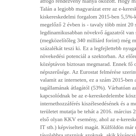
átfogó rendezvény hiánya okozott. Hogy mi
Talán a legjobb magyarázat erre az e-keres
kiskereskedelmi forgalom 2015-ben 5,5%-ka
megelőző 2 évben is - tavaly több mint 20 
legdinamikusabban növekvő ágazatról van s
(megközelítőleg 340 milliárd forint) még m
százalékát teszi ki. Ez a legfejlettebb ny
növekedési potenciál a szektorban. Az előr
középtávon biztosan megmarad. Ennek fő ok
népszerűsége. Az Eurostat felmérése szeri
valamit az interneten, ez a szám 2015-ben
tagállamának átlagától (53%). Várhatóan az
kapcsolódnak be az e-kereskedelembe köszö
internethozzáférés kiszélesedésének és a 
területet mutatja be tehát a 2016. márci
első olyan KKV esemény, ahol az e-keresked
IT stb.) képviselteti magát. Külföldön má
távolabbra utazniuk azoknak, akik kíváncsi