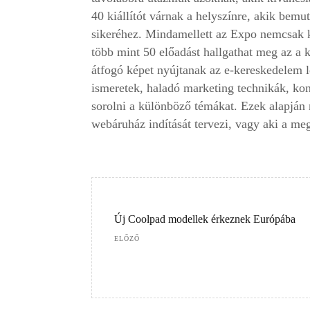
40 kiállítót várnak a helyszínre, akik bem
sikeréhez. Mindamellett az Expo nemcsak k
több mint 50 előadást hallgathat meg az a 
átfogó képet nyújtanak az e-kereskedelem l
ismeretek, haladó marketing technikák, kon
sorolni a különböző témákat. Ezek alapján
webáruház indítását tervezi, vagy aki a me
Új Coolpad modellek érkeznek Európába
ELŐZŐ