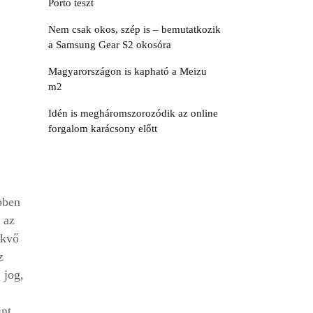
Porto teszt
Nem csak okos, szép is – bemutatkozik
a Samsung Gear S2 okosóra
Magyarországon is kapható a Meizu
m2
Idén is megháromszorozódik az online
forgalom karácsony előtt
bben
 az
ekvő
z
 jog,
int