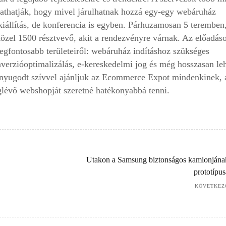
utathatják, hogy mivel járulhatnak hozzá egy-egy webáruház
iállítás, de konferencia is egyben. Párhuzamosan 5 teremben
közel 1500 résztvevő, akit a rendezvényre várnak. Az előadás
egfontosabb területeiről: webáruház indításhoz szükséges
verzióoptimalizálás, e-kereskedelmi jog és még hosszasan le
 nyugodt szívvel ajánljuk az Ecommerce Expot mindenkinek, 
glévő webshopját szeretné hatékonyabbá tenni.
Utakon a Samsung biztonságos kamionjána
prototípus
KÖVETKEZ