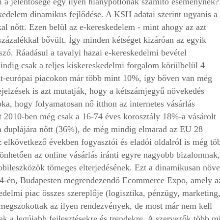
 a jelentősége egy ilyen hiánypótlónak számító eseménynek?
kedelem dinamikus fejlődése. A KSH adatai szerint ugyanis a
l nőtt. Ezen belül az e-kereskedelem - mint ahogy az azt
százalékkal bővült. Így minden kétséget kizáróan az egyik
zó. Ráadásul a tavalyi hazai e-kereskedelmi bevétel
indig csak a teljes kiskereskedelmi forgalom körülbelül 4
ugat-európai piacokon már több mint 10%, így bőven van még
ejelzések is azt mutatják, hogy a kétszámjegyű növekedés
a, hogy folyamatosan nő itthon az internetes vásárlás
nt 2010-ben még csak a 16-74 éves korosztály 18%-a vásárolt
 a duplájára nőtt (36%), de még mindig elmarad az EU 28
 elkövetkező években fogyasztói és eladói oldalról is még tö
nhetően az online vásárlás iránti egyre nagyobb bizalomnak,
mobileszközök tömeges elterjedésének. Ezt a dinamikusan növ
us 24-én, Budapesten megrendezendő Ecommerce Expo, amely a
elmi piac összes szereplője (logisztika, pénzügy, marketing,
r megszokottak az ilyen rendezvények, de most már nem kell
ak a legújabb fejlesztésekre és trendekre. A szervezők több m