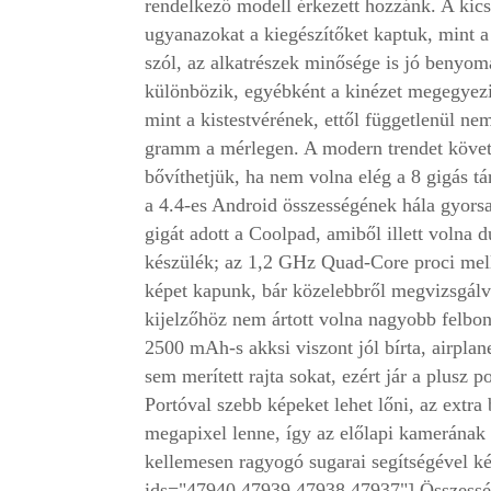
rendelkező modell érkezett hozzánk. A ki
ugyanazokat a kiegészítőket kaptuk, mint a
szól, az alkatrészek minősége is jó benyom
különbözik, egyébként a kinézet megegyezik
mint a kistestvérének, ettől függetlenül ne
gramm a mérlegen. A modern trendet követ
bővíthetjük, ha nem volna elég a 8 gigás tá
a 4.4-es Android összességének hála gyors
gigát adott a Coolpad, amiből illett volna
készülék; az 1,2 GHz Quad-Core proci mell
képet kapunk, bár közelebbről megvizsgálva
kijelzőhöz nem ártott volna nagyobb felbon
2500 mAh-s akksi viszont jól bírta, airpla
sem merített rajta sokat, ezért jár a plusz 
Portóval szebb képeket lehet lőni, az extr
megapixel lenne, így az előlapi kamerának 
kellemesen ragyogó sugarai segítségével ké
ids="47940,47939,47938,47937"] Összességéb