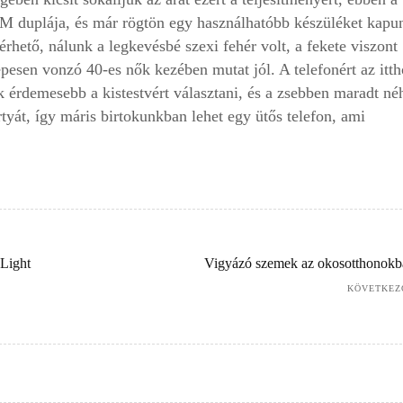
AM duplája, és már rögtön egy használhatóbb készüléket kapu
rhető, nálunk a legkevésbé szexi fehér volt, a fekete viszont
pesen vonzó 40-es nők kezében mutat jól. A telefonért az itth
nk érdemesebb a kistestvért választani, és a zsebben maradt n
tyát, így máris birtokunkban lehet egy ütős telefon, ami
 Light
Vigyázó szemek az okosotthonokb
KÖVETKEZ