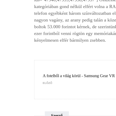
kategóriában gond nélkül elfért volna a R
telefon egyébként három színváltozatban elé
nagyon vagány, az arany pedig talán a köze
boltok 53.000 forintot kérnek, de szerintü
ezer forintból venni rögtön egy memóriakár
kényelmesen elfér bármilyen zsebben.
A fotelből a világ körül - Samsung Gear VR
ELŐZŐ
Szerző