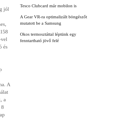
Tesco Clubcard már mobilon is
g jól
A Gear VR-ra optimalizált böngészőt
mutatott be a Samsung
es,
 158
Okos termosztáttal léptünk egy
-vel
fenntartható jövő felé
ó és
p
na. A
álat
, a
 8
nap