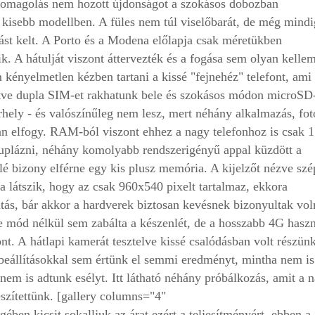
csomagolás nem hozott újdonságot a szokásos dobozban
 kisebb modellben. A füles nem túl viselőbarát, de még mindi
ást kelt. A Porto és a Modena előlapja csak méretükben
. A hátulját viszont áttervezték és a fogása sem olyan kellem
m kényelmetlen kézben tartani a kissé "fejnehéz" telefont, ami
ve dupla SIM-et rakhatunk bele és szokásos módon microSD
rhely - és valószínűleg nem lesz, mert néhány alkalmazás, fot
an elfogy. RAM-ból viszont ehhez a nagy telefonhoz is csak 1
 duplázni, néhány komolyabb rendszerigényű appal küzdött a
é bizony elférne egy kis plusz memória. A kijelzőt nézve szé
 látszik, hogy az csak 960x540 pixelt tartalmaz, ekkora
tás, bár akkor a hardverek biztosan kevésnek bizonyultak vol
ne mód nélkül sem zabálta a készenlét, de a hosszabb 4G haszn
pont. A hátlapi kamerát tesztelve kissé csalódásban volt részünk
a beállításokkal sem értünk el semmi eredményt, mintha nem is
nem is adtunk esélyt. Itt látható néhány próbálkozás, amit a 
szítettünk. [gallery columns="4"
en kicsit sokalljuk az árat ezért a teljesítményért, ebben a