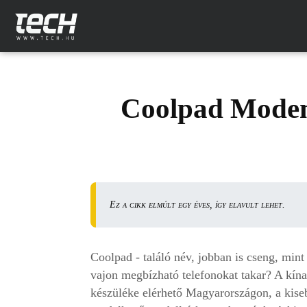
Coolpad Modena
Ez a cikk elmúlt egy éves, így elavult lehet.
Coolpad - találó név, jobban is cseng, mi
vajon megbízható telefonokat takar? A kína
készüléke elérhető Magyarországon, a kiseb