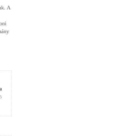
nk. A
oni
éhány
a
Ő