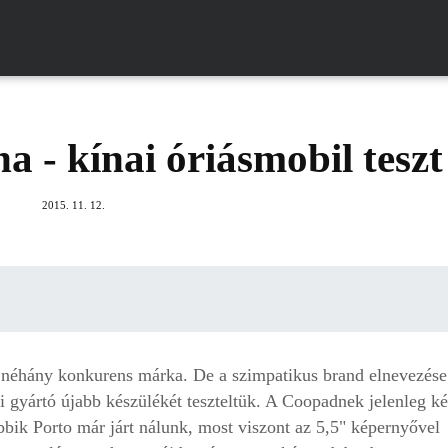
 - kínai óriásmobil teszt
2015. 11. 12.
nt néhány konkurens márka. De a szimpatikus brand elnevezése
i gyártó újabb készülékét teszteltük. A Coopadnek jelenleg ké
bik Porto már járt nálunk, most viszont az 5,5" képernyővel