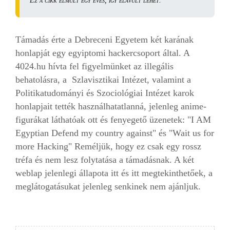
Ez a cikk elmúlt egy éves, így elavult lehet.
Támadás érte a Debreceni Egyetem két karának
honlapját egy egyiptomi hackercsoport által. A
4024.hu hívta fel figyelmünket az illegális
behatolásra, a Szlavisztikai Intézet, valamint a
Politikatudományi és Szociológiai Intézet karok
honlapjait tették használhatatlanná, jelenleg anime-
figurákat láthatóak ott és fenyegető üzenetek: "I AM
Egyptian Defend my country against" és "Wait us for
more Hacking" Reméljük, hogy ez csak egy rossz
tréfa és nem lesz folytatása a támadásnak. A két
weblap jelenlegi állapota itt és itt megtekinthetőek, a
meglátogatásukat jelenleg senkinek nem ajánljuk.