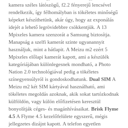
kamera széles látószögű, f2.2 fényerejű lencsével
rendelkezik, így félhomályban is tökéletes minőségű
képeket készíthetünk, akár úgy, hogy az exponálás
idejét a lehető legrövidebbre csökkentjük. A 13
Mpixeles kamera szenzorát a Samsung biztosítja.
Manapság a szelfi kamerát szinte ugyanannyit
használjuk, mint a hátlapit. A Meizu m2 ezért 5
Mpixeles előlapi kamerát kapott, ami a készülék
kategóriájában különlegesnek mondható, a Photo
Nation 2.0 technológiával pedig a tökéletes
színegyensúlyról is gondoskodhatunk.
Dual SIM
A
Meizu m2 két SIM kártyával használható, ami
tökéletes megoldás azoknak, akik sokat tartózkodnak
külföldön, vagy külön előfizetésen keresztül
bonyolítják céges- és magánhívásaikat.
Brisk Flyme
4.5
A Flyme 4.5 kezelőfelülete egyszerű, mégis
jellegzetes dizájnt kapott. A telefon egyetlen