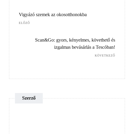
Vigyázó szemek az okosotthonokba
ELŐZŐ
Scan&Go: gyors, kényelmes, követhető és
izgalmas bevásárlás a Tescóban!
KÖVETKEZŐ
Szerző