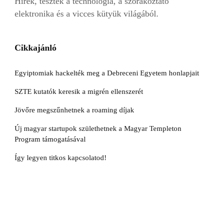
Hírek, tesztek a technológia, a szórakoztató
elektronika és a vicces kütyük világából.
Cikkajánló
Egyiptomiak hackelték meg a Debreceni Egyetem honlapjait
SZTE kutatók keresik a migrén ellenszerét
Jövőre megszűnhetnek a roaming díjak
Új magyar startupok születhetnek a Magyar Templeton
Program támogatásával
Így legyen titkos kapcsolatod!