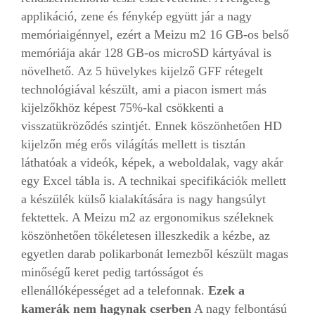
applikáció, zene és fénykép együtt jár a nagy
memóriaigénnyel, ezért a Meizu m2 16 GB-os belső
memóriája akár 128 GB-os microSD kártyával is
növelhető. Az 5 hüvelykes kijelző GFF rétegelt
technológiával készült, ami a piacon ismert más
kijelzőkhöz képest 75%-kal csökkenti a
visszatükröződés szintjét. Ennek köszönhetően HD
kijelzőn még erős világítás mellett is tisztán
láthatóak a videók, képek, a weboldalak, vagy akár
egy Excel tábla is. A technikai specifikációk mellett
a készülék külső kialakítására is nagy hangsúlyt
fektettek. A Meizu m2 az ergonomikus széleknek
köszönhetően tökéletesen illeszkedik a kézbe, az
egyetlen darab polikarbonát lemezből készült magas
minőségű keret pedig tartósságot és
ellenállóképességet ad a telefonnak.
Ezek a
kamerák nem hagynak cserben
A nagy felbontású