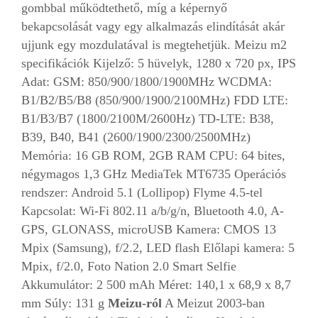
gombbal működtethető, míg a képernyő
bekapcsolását vagy egy alkalmazás elindítását akár
ujjunk egy mozdulatával is megtehetjük. Meizu m2
specifikációk Kijelző: 5 hüvelyk, 1280 x 720 px, IPS
Adat: GSM: 850/900/1800/1900MHz WCDMA:
B1/B2/B5/B8 (850/900/1900/2100MHz) FDD LTE:
B1/B3/B7 (1800/2100M/2600Hz) TD-LTE: B38,
B39, B40, B41 (2600/1900/2300/2500MHz)
Memória: 16 GB ROM, 2GB RAM CPU: 64 bites,
négymagos 1,3 GHz MediaTek MT6735 Operációs
rendszer: Android 5.1 (Lollipop) Flyme 4.5-tel
Kapcsolat: Wi-Fi 802.11 a/b/g/n, Bluetooth 4.0, A-
GPS, GLONASS, microUSB Kamera: CMOS 13
Mpix (Samsung), f/2.2, LED flash Előlapi kamera: 5
Mpix, f/2.0, Foto Nation 2.0 Smart Selfie
Akkumulátor: 2 500 mAh Méret: 140,1 x 68,9 x 8,7
mm Súly: 131 g
Meizu-ról
A Meizut 2003-ban