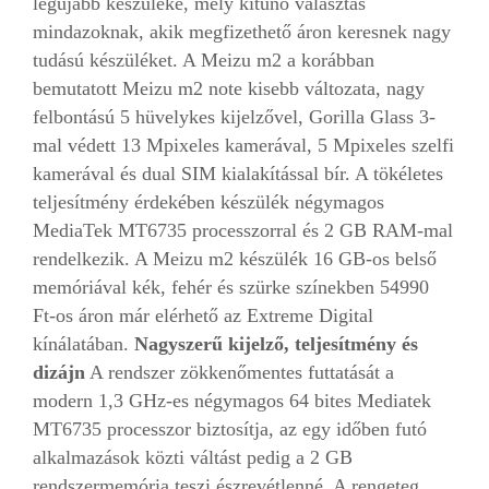
legújabb készüléke, mely kitűnő választás
mindazoknak, akik megfizethető áron keresnek nagy
tudású készüléket. A Meizu m2 a korábban
bemutatott Meizu m2 note kisebb változata, nagy
felbontású 5 hüvelykes kijelzővel, Gorilla Glass 3-
mal védett 13 Mpixeles kamerával, 5 Mpixeles szelfi
kamerával és dual SIM kialakítással bír. A tökéletes
teljesítmény érdekében készülék négymagos
MediaTek MT6735 processzorral és 2 GB RAM-mal
rendelkezik. A Meizu m2 készülék 16 GB-os belső
memóriával kék, fehér és szürke színekben 54990
Ft-os áron már elérhető az Extreme Digital
kínálatában.
Nagyszerű kijelző, teljesítmény és
dizájn
A rendszer zökkenőmentes futtatását a
modern 1,3 GHz-es négymagos 64 bites Mediatek
MT6735 processzor biztosítja, az egy időben futó
alkalmazások közti váltást pedig a 2 GB
rendszermemória teszi észrevétlenné. A rengeteg