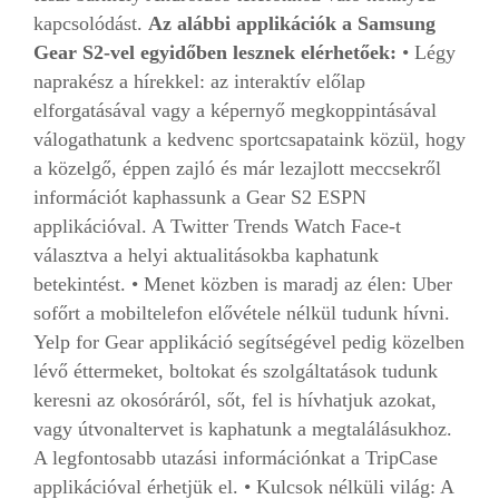
kapcsolódást.
Az alábbi applikációk a Samsung
Gear S2-vel egyidőben lesznek elérhetőek:
• Légy
naprakész a hírekkel: az interaktív előlap
elforgatásával vagy a képernyő megkoppintásával
válogathatunk a kedvenc sportcsapataink közül, hogy
a közelgő, éppen zajló és már lezajlott meccsekről
információt kaphassunk a Gear S2 ESPN
applikációval. A Twitter Trends Watch Face-t
választva a helyi aktualitásokba kaphatunk
betekintést. • Menet közben is maradj az élen: Uber
sofőrt a mobiltelefon elővétele nélkül tudunk hívni.
Yelp for Gear applikáció segítségével pedig közelben
lévő éttermeket, boltokat és szolgáltatások tudunk
keresni az okosóráról, sőt, fel is hívhatjuk azokat,
vagy útvonaltervet is kaphatunk a megtalálásukhoz.
A legfontosabb utazási információnkat a TripCase
applikációval érhetjük el. • Kulcsok nélküli világ: A