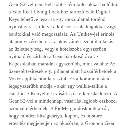
Gear S2-vel nem kell többé fém kulcsokkal bajlódni:
a Yale Real Living Lock-hoz tartozó Yale Digital
Keys lehetővé teszi az egy mozdulattal történő
nyitást-zárást, illetve a kulcsok családtagokkal vagy
barátokkal való megosztását. Az Unikey-jel érintés
alapon vezérelhetők az okos zárak: ezentúl a lakás,
az üzlethelyiség, vagy a hotelszoba egyszerűen
nyitható és zárható a Gear S2 okosórával. •
Kapcsolatban maradni egyszerűbb, mint valaha: Az
üzenetértesítések egy pillanat alatt hozzáférhetőek a
Voxer applikáción keresztül. Ez a kommunikáció
legegyszerűbb módja - akár egy walkie-talkie a
csuklón. • Kényelmes vásárlás és e-kereskedelem: A
Gear S2-vel a mindennapi vásárlás legjobb eszközei
azonnal elérhetőek. A FidMe gondoskodik arról,
hogy minden hűségkártya, kupon, és in-store
értesítés megjelenjen az okosórán, a Groupon Gear