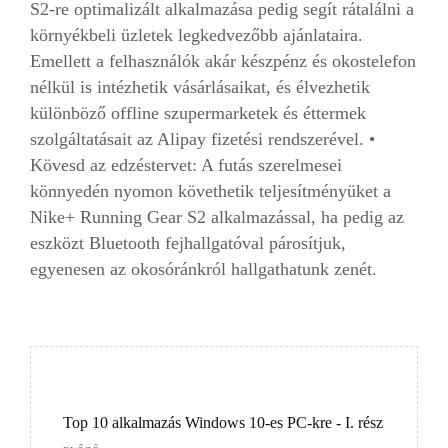
S2-re optimalizált alkalmazása pedig segít rátalálni a
környékbeli üzletek legkedvezőbb ajánlataira.
Emellett a felhasználók akár készpénz és okostelefon
nélkül is intézhetik vásárlásaikat, és élvezhetik
különböző offline szupermarketek és éttermek
szolgáltatásait az Alipay fizetési rendszerével. •
Kövesd az edzéstervet: A futás szerelmesei
könnyedén nyomon követhetik teljesítményüket a
Nike+ Running Gear S2 alkalmazással, ha pedig az
eszközt Bluetooth fejhallgatóval párosítjuk,
egyenesen az okosóránkról hallgathatunk zenét.
Top 10 alkalmazás Windows 10-es PC-kre - I. rész