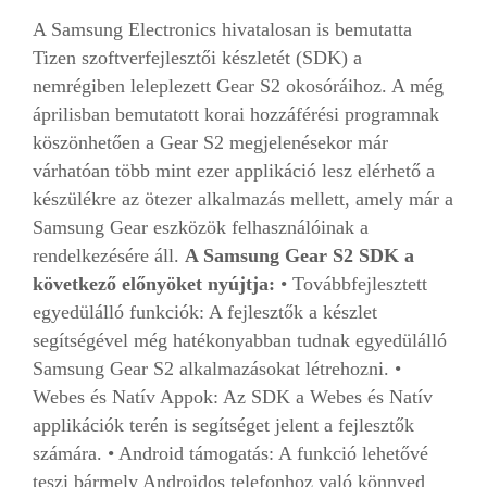
A Samsung Electronics hivatalosan is bemutatta
Tizen szoftverfejlesztői készletét (SDK) a
nemrégiben leleplezett Gear S2 okosóráihoz. A még
áprilisban bemutatott korai hozzáférési programnak
köszönhetően a Gear S2 megjelenésekor már
várhatóan több mint ezer applikáció lesz elérhető a
készülékre az ötezer alkalmazás mellett, amely már a
Samsung Gear eszközök felhasználóinak a
rendelkezésére áll.
A Samsung Gear S2 SDK a
következő előnyöket nyújtja:
• Továbbfejlesztett
egyedülálló funkciók: A fejlesztők a készlet
segítségével még hatékonyabban tudnak egyedülálló
Samsung Gear S2 alkalmazásokat létrehozni. •
Webes és Natív Appok: Az SDK a Webes és Natív
applikációk terén is segítséget jelent a fejlesztők
számára. • Android támogatás: A funkció lehetővé
teszi bármely Androidos telefonhoz való könnyed