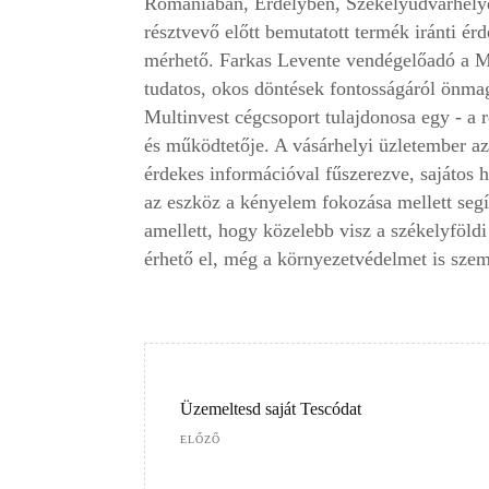
Romániában, Erdélyben, Székelyudvarhelyen 
résztvevő előtt bemutatott termék iránti ér
mérhető. Farkas Levente vendégelőadó a Ma
tudatos, okos döntések fontosságáról önmag
Multinvest cégcsoport tulajdonosa egy -­ a 
és működtetője. A vásárhelyi üzletember az
érdekes információval fűszerezve, sajátos 
az eszköz a kényelem fokozása mellett segí
amellett, hogy közelebb visz a székelyföld
érhető el, még a környezetvédelmet is szem e
Üzemeltesd saját Tescódat
ELŐZŐ