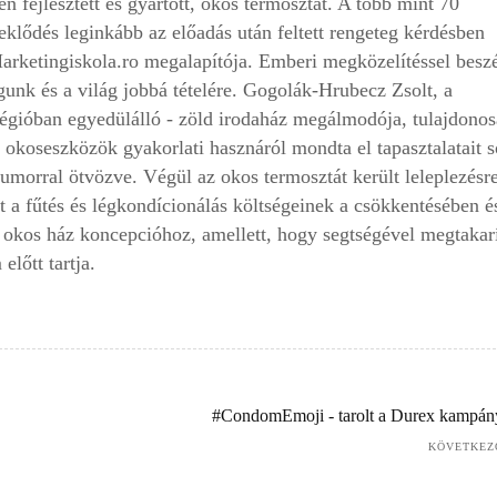
fejlesztett és gyártott, okos termosztát. A több mint 70
deklődés leginkább az előadás után feltett rengeteg kérdésben
rketingiskola.ro megalapítója. Emberi megközelítéssel beszé
unk és a világ jobbá tételére. Gogolák-­Hrubecz Zsolt, a
régióban egyedülálló -­ zöld irodaház megálmodója, tulajdonos
 okos­eszközök gyakorlati hasznáról mondta el tapasztalatait 
humorral ötvözve. Végül az okos termosztát került leleplezésr
t a fűtés és légkondícionálás költségeinek a csökkentésében é
i okos ház koncepcióhoz, amellett, hogy segtségével megtakar
lőtt tartja.
#CondomEmoji - tarolt a Durex kampán
KÖVETKEZ