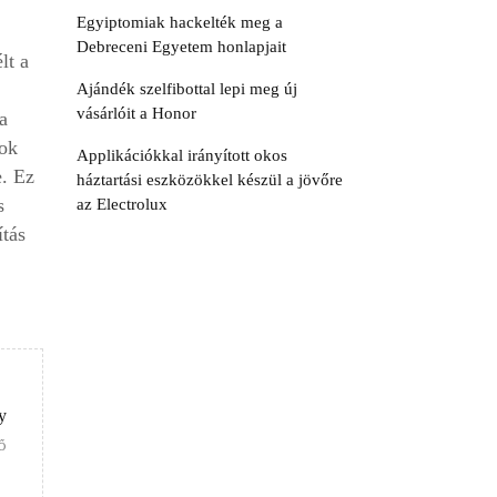
Egyiptomiak hackelték meg a
Debreceni Egyetem honlapjait
lt a
Ajándék szelfibottal lepi meg új
vásárlóit a Honor
a
sok
Applikációkkal irányított okos
e. Ez
háztartási eszközökkel készül a jövőre
s
az Electrolux
ítás
y
Ő