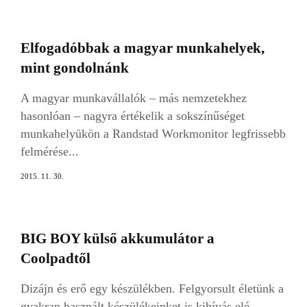
Elfogadóbbak a magyar munkahelyek,
mint gondolnánk
A magyar munkavállalók – más nemzetekhez
hasonlóan – nagyra értékelik a sokszínűséget
munkahelyükön a Randstad Workmonitor legfrissebb
felmérése...
2015. 11. 30.
BIG BOY külső akkumulátor a
Coolpadtől
Dizájn és erő egy készülékben. Felgyorsult életünk a
gyakran használt készülékeinket is kihívás elé