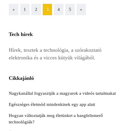
Previous
Next
«
1
2
3
4
5
»
Tech hírek
Hírek, tesztek a technológia, a szórakoztató
elektronika és a vicces kütyük világából.
Cikkajánló
Nagykanállal fogyasztják a magyarok a videós tartalmakat
Egészséges életmód mindenkinek egy app alatt
Hogyan változtatják meg életünket a hangfelismerő
technológiák?